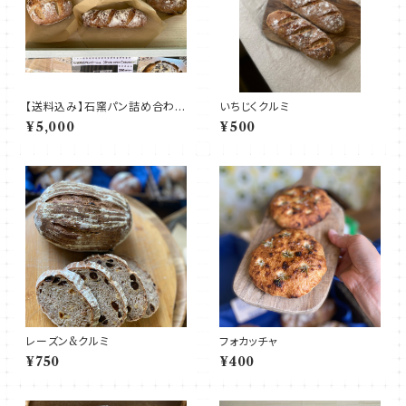
【送料込み】石窯パン詰め合わせ
いちじくクルミ
80
¥5,000
¥500
レーズン&クルミ
フォカッチャ
¥750
¥400