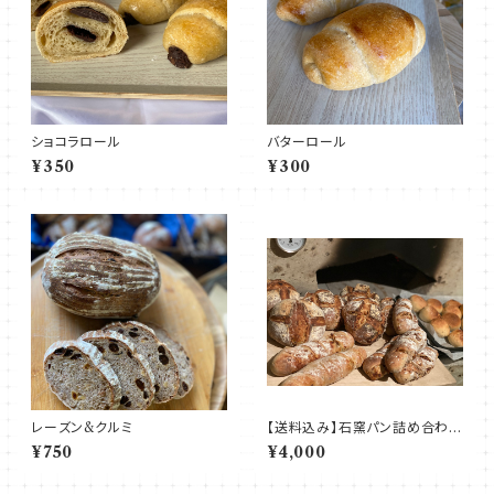
ショコラロール
バターロール
¥350
¥300
レーズン&クルミ
【送料込み】石窯パン詰め合わせ
60
¥750
¥4,000