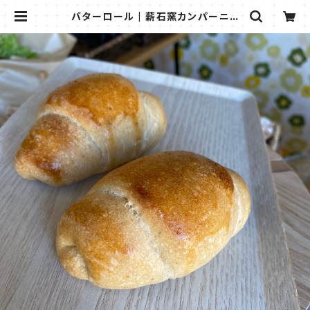
バターロール | 薪石窯カンパーニュ
専門店 Hyggely